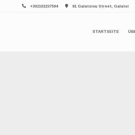
+302102237594
81 Galatsiou Street, Galatsi
STARTSEITE
ÜB